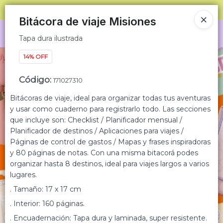
Tapa dura ilustrada
SOLO VENTAS
AL POR MAYOR
📦
Bitácora de viaje Misiones
Ingresar a la Tienda
Tapa dura ilustrada
14% OFF
CÓMO COMPRAR
Código
:
171027310
QUIÉNES SOMOS
Bitácoras de viaje, ideal para organizar todas tus aventuras
y usar como cuaderno para registrarlo todo. Las secciones
CONDICIONES COMERCIALES
que incluye son: Checklist / Planificador mensual /
Planificador de destinos / Aplicaciones para viajes /
MINORISTA
Páginas de control de gastos / Mapas y frases inspiradoras
y 80 páginas de notas. Con una misma bitacorá podes
CONTACTO
organizar hasta 8 destinos, ideal para viajes largos a varios
lugares.
. Tamaño: 17 x 17 cm
. Interior: 160 páginas.
. Encuadernación: Tapa dura y laminada, super resistente.