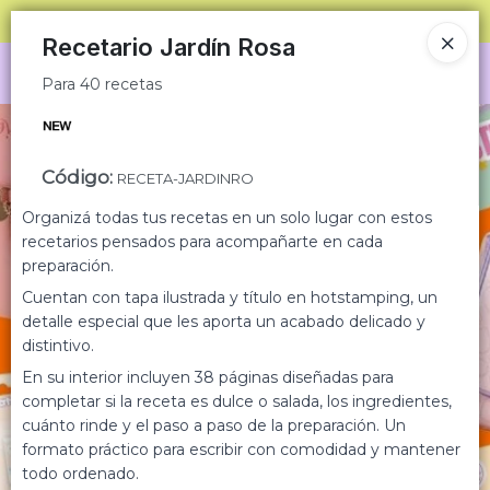
Para 40 recetas
SOLO VENTAS
AL POR MAYOR
📦
Recetario Jardín Rosa
Ingresar a la Tienda
Para 40 recetas
CÓMO COMPRAR
Código
:
RECETA-JARDINRO
QUIÉNES SOMOS
Organizá todas tus recetas en un solo lugar con estos
CONDICIONES COMERCIALES
recetarios pensados para acompañarte en cada
preparación.
MINORISTA
Cuentan con tapa ilustrada y título en hotstamping, un
detalle especial que les aporta un acabado delicado y
distintivo.
CONTACTO
En su interior incluyen 38 páginas diseñadas para
completar si la receta es dulce o salada, los ingredientes,
cuánto rinde y el paso a paso de la preparación. Un
formato práctico para escribir con comodidad y mantener
todo ordenado.