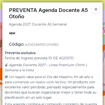
Agenda 2027 Docente A5 Semanal
SOLO VENTAS
AL POR MAYOR
📦
PREVENTA Agenda Docente A5
Otoño
Ingresar a la Tienda
Agenda 2027 Docente A5 Semanal
CÓMO COMPRAR
QUIÉNES SOMOS
Código
:
A-DOCENT27-OTOÑO
CONDICIONES COMERCIALES
Preventa exclusiva
Fecha de Ingreso prevista 10 DE AGOSTO
MINORISTA
🍎
Agenda Docente 2027 – Línea Premium Chimi |
Semana a la Vista
CONTACTO
🎁
Un regalo ideal para el Día del Maestro, fin de año o
para comenzar un nuevo ciclo lectivo.
Un producto con
excelente valor percibido, pensado especialmente para
docentes que buscan organizarse mejor y tener toda su
planificación en un solo lugar.
Esta agenda combina el contenido completo de nuestra