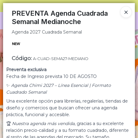
Agenda 2027 Cuadrada Semanal
SOLO VENTAS
AL POR MAYOR
📦
PREVENTA Agenda Cuadrada
Semanal Medianoche
Ingresar a la Tienda
Agenda 2027 Cuadrada Semanal
CÓMO COMPRAR
QUIÉNES SOMOS
Código
:
A-CUAD-SEMA27-MEDIANO
CONDICIONES COMERCIALES
Preventa exclusiva
Fecha de Ingreso prevista 10 DE AGOSTO
MINORISTA
✨
Agenda Chimi 2027 – Línea Esencial | Formato
Cuadrado Semanal
CONTACTO
Una excelente opción para librerías, regalerías, tiendas de
diseño y comercios que buscan ofrecer una agenda
práctica, funcional y accesible.
🏆
Nuestra agenda más vendida
, gracias a su excelente
relación precio-calidad y a su formato cuadrado, diferente
al resto de las agendas del mercado. Su tamaño