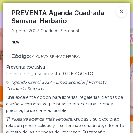
Agenda 2027 Cuadrada Semanal
SOLO VENTAS
AL POR MAYOR
📦
PREVENTA Agenda Cuadrada
Semanal Herbario
Ingresar a la Tienda
Agenda 2027 Cuadrada Semanal
CÓMO COMPRAR
QUIÉNES SOMOS
Código
:
A-CUAD-SEMA27-HERBA
CONDICIONES COMERCIALES
Preventa exclusiva
Fecha de Ingreso prevista 10 DE AGOSTO
MINORISTA
✨
Agenda Chimi 2027 – Línea Esencial | Formato
Cuadrado Semanal
CONTACTO
Una excelente opción para librerías, regalerías, tiendas de
diseño y comercios que buscan ofrecer una agenda
práctica, funcional y accesible.
🏆
Nuestra agenda más vendida
, gracias a su excelente
relación precio-calidad y a su formato cuadrado, diferente
al resto de las agendas del mercado. Su tamaño