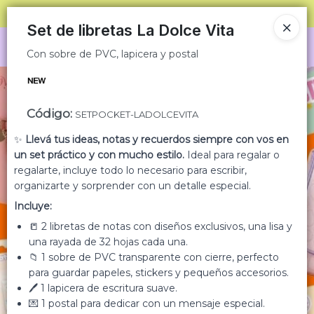
Con sobre de PVC, lapicera y postal
SOLO VENTAS
AL POR MAYOR
📦
Set de libretas La Dolce Vita
Ingresar a la Tienda
Con sobre de PVC, lapicera y postal
CÓMO COMPRAR
Código
:
SETPOCKET-LADOLCEVITA
QUIÉNES SOMOS
✨
Llevá tus ideas, notas y recuerdos siempre con vos en
CONDICIONES COMERCIALES
un set práctico y con mucho estilo.
Ideal para regalar o
regalarte, incluye todo lo necesario para escribir,
organizarte y sorprender con un detalle especial.
MINORISTA
Incluye:
CONTACTO
📒 2 libretas de notas con diseños exclusivos, una lisa y
una rayada de 32 hojas cada una.
📁 1 sobre de PVC transparente con cierre, perfecto
para guardar papeles, stickers y pequeños accesorios.
🖊️ 1 lapicera de escritura suave.
💌 1 postal para dedicar con un mensaje especial.