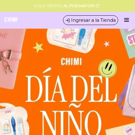
Comprá online productos de en CHIMI MAYORISTA
SOLO VENTAS
AL POR MAYOR
📦
Ingresar a la Tienda
CÓMO COMPRAR
QUIÉNES SOMOS
CONDICIONES COMERCIALES
MINORISTA
CONTACTO