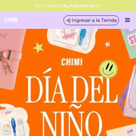
Comprá online productos de en CHIMI MAYORISTA
SOLO VENTAS
AL POR MAYOR
📦
Ingresar a la Tienda
CÓMO COMPRAR
QUIÉNES SOMOS
CONDICIONES COMERCIALES
MINORISTA
CONTACTO